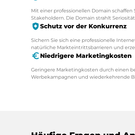
Mit einer professionellen Domain schaffen 
Stakeholdern. Die Domain strahlt Seriosität 
health_and_safety
Schutz vor der Konkurrenz
Sichern Sie sich eine professionelle Intern
natürliche Markteintrittsbarrieren und er
euro_symbol
Niedrigere Marketingkosten
Geringere Marketingkosten durch einen be
Werbekampagnen und wiederkehrende Besu