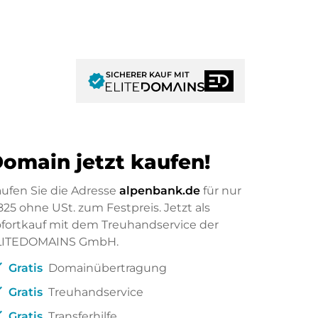
SICHERER KAUF MIT
verified
omain jetzt kaufen!
ufen Sie die Adresse
alpenbank.de
für nur
825
ohne USt. zum Festpreis. Jetzt als
fortkauf mit dem Treuhandservice der
LITEDOMAINS GmbH.
ck
Gratis
Domainübertragung
ck
Gratis
Treuhandservice
ck
Gratis
Transferhilfe