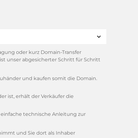
expand_more
agung oder kurz Domain-Transfer
t unser abgesicherter Schritt für Schritt
reuhänder und kaufen somit die Domain.
 ist, erhält der Verkäufer die
 einfache technische Anleitung zur
rnimmt und Sie dort als Inhaber